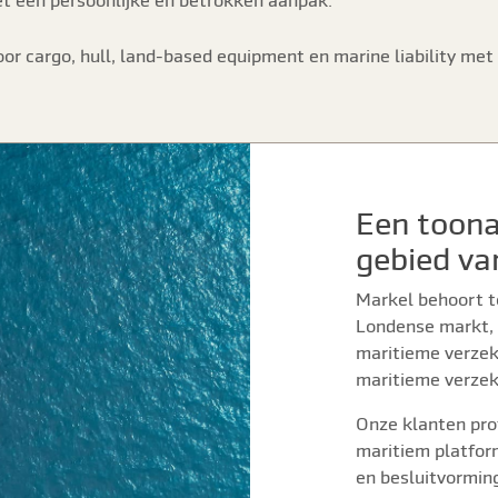
t een persoonlijke en betrokken aanpak.
voor cargo, hull, land-based equipment en marine liability met
Een toona
gebied va
Markel behoort t
Londense markt, 
maritieme verzeke
maritieme verzek
Onze klanten pro
maritiem platfor
en besluitvorming