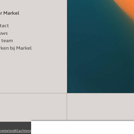
r Markel
tact
uws
 team
ken bij Markel
kiebeleid
Klachtenregeling
Klokkenluidersregeling
Fraudebeleid