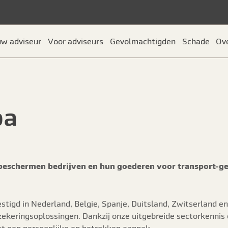
uw adviseur
Voor adviseurs
Gevolmachtigden
Schade
Ov
pa
eschermen bedrijven en hun goederen voor transport-ger
tigd in Nederland, Belgie, Spanje, Duitsland, Zwitserland en 
eringsoplossingen. Dankzij onze uitgebreide sectorkennis en