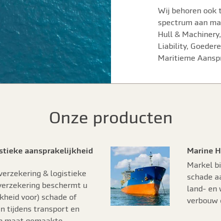
Wij behoren ook t
spectrum aan ma
Hull & Machinery,
Liability, Goeder
Maritieme Aanspr
Onze producten
stieke aansprakelijkheid
Marine 
Markel bi
erzekering & logistieke
schade aa
verzekering beschermt u
land- en 
kheid voor) schade of
verbouw e
n tijdens transport en
op maat gemaakte