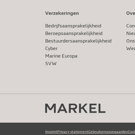
Verzekeringen
Ove
Bedrijfsaansprakelijkheid
Con
Beroeps­aansprakelijkheid
Nie
Bestuurdersaansprakelijkheid
Ons
Cyber
Wer
Marine Europa
SVW
Imprint
Privacy statement
Gebruikersvoorwaarden
Coo