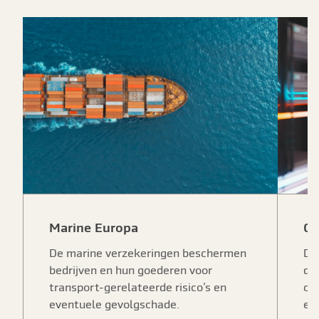
Marine Europa
Cy
De marine verzekeringen beschermen
De
bedrijven en hun goederen voor
de
transport-gerelateerde risico’s en
cy
eventuele gevolgschade.
ee