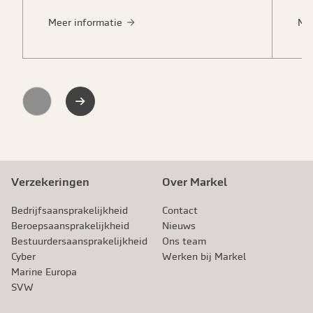
Meer informatie
Me
Previous
Next
Verzekeringen
Over Markel
Bedrijfsaansprakelijkheid
Contact
Beroeps­aansprakelijkheid
Nieuws
Bestuurdersaansprakelijkheid
Ons team
Cyber
Werken bij Markel
Marine Europa
SVW