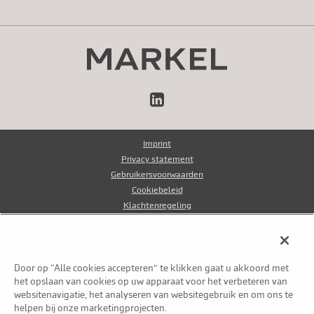
LinkedIn
Imprint
Privacy statement
Gebruikersvoorwaarden
Cookiebeleid
Klachtenregeling
Klokkenluidersregeling
Fraudebeleid
Door op “Alle cookies accepteren” te klikken gaat u akkoord met
© Markel Group Inc. Alle rechten voorbehouden 2026
het opslaan van cookies op uw apparaat voor het verbeteren van
websitenavigatie, het analyseren van websitegebruik en om ons te
helpen bij onze marketingprojecten.