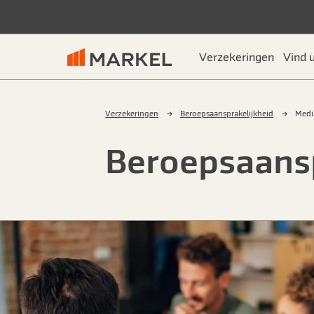
Verzekeringen
Vind 
Verzekeringen
Beroeps­aansprakelijkheid
Medi
Beroeps­aans