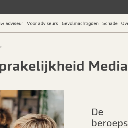
uw adviseur
Voor adviseurs
Gevolmachtigden
Schade
Ov
a
prakelijkheid Media
De
beroeps