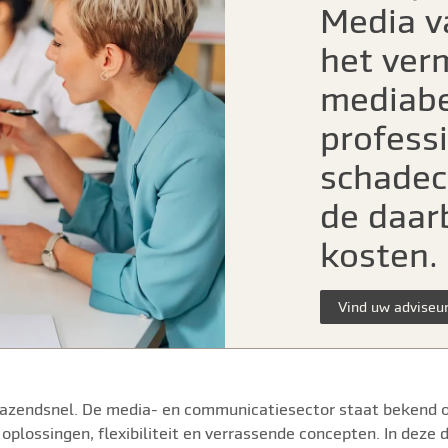
Media v
het ver
mediabe
profess
schadec
de daar
kosten.
Vind uw adviseu
 razendsnel. De media- en communicatiesector staat bekend
oplossingen, flexibiliteit en verrassende concepten. In dez