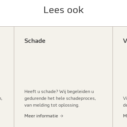
Lees ook
Schade
V
Heeft u schade? Wij begeleiden u
n,
gedurende het hele schadeproces,
V
van melding tot oplossing.
d
Meer informatie
M