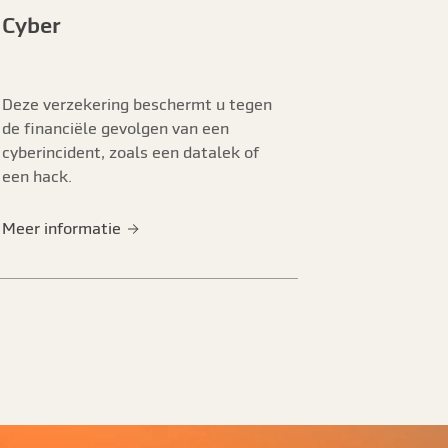
Cyber
Bestuurd
Deze verzekering beschermt u tegen
Deze verzeke
de financiële gevolgen van een
schadeclaims
cyberincident, zoals een datalek of
medebestuur
een hack.
beslissing n
Meer informatie
Meer inform