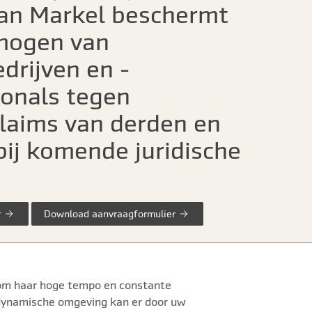
an Markel beschermt
mogen van
drijven en -
ionals tegen
laims van derden en
bij komende juridische
r
Download aanvraagformulier
 om haar hoge tempo en constante
e dynamische omgeving kan er door uw