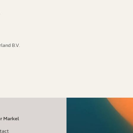
V
land B.V.
r Markel
tact