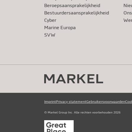
Beroeps­aansprakelijkheid
Nie
Bestuurdersaansprakelijkheid
Ons
Cyber
Wer
Marine Europa
SVW
Imprint
Privacy statement
Gebruikersvoorwaarden
Coo
© Markel Group Inc. Alle rechten voorbehouden 2026