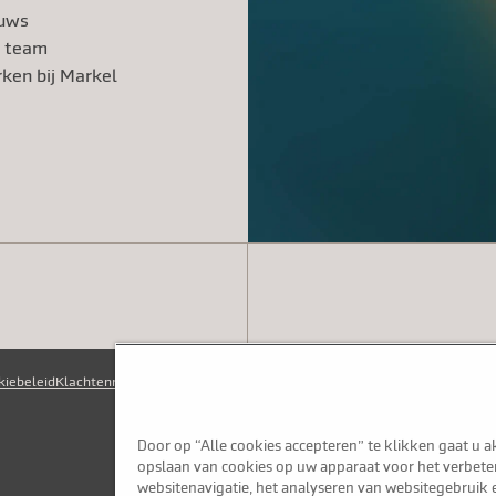
uws
 team
ken bij Markel
kiebeleid
Klachtenregeling
Klokkenluidersregeling
Fraudebeleid
Door op “Alle cookies accepteren” te klikken gaat u 
opslaan van cookies op uw apparaat voor het verbete
websitenavigatie, het analyseren van websitegebruik 