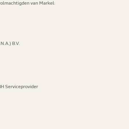
evolmachtigden van Markel:
N.A.) B.V.
BH Serviceprovider