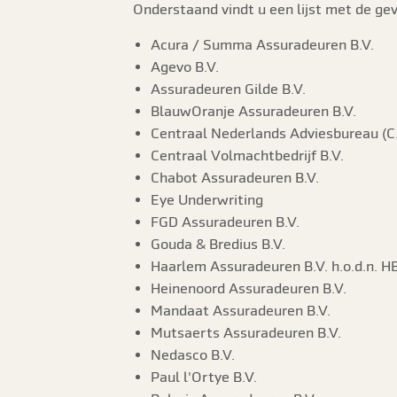
Onderstaand vindt u een lijst met de g
Acura / Summa Assuradeuren B.V.
Agevo B.V.
Assuradeuren Gilde B.V.
BlauwOranje Assuradeuren B.V.
Centraal Nederlands Adviesbureau (C.
Centraal Volmachtbedrijf B.V.
Chabot Assuradeuren B.V.
Eye Underwriting
FGD Assuradeuren B.V.
Gouda & Bredius B.V.
Haarlem Assuradeuren B.V. h.o.d.n. H
Heinenoord Assuradeuren B.V.
Mandaat Assuradeuren B.V.
Mutsaerts Assuradeuren B.V.
Nedasco B.V.
Paul l'Ortye B.V.