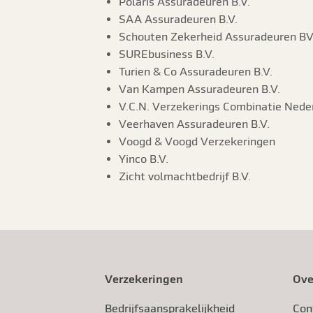
Polaris Assuradeuren B.V.
SAA Assuradeuren B.V.
Schouten Zekerheid Assuradeuren B
SUREbusiness B.V.
Turien & Co Assuradeuren B.V.
Van Kampen Assuradeuren B.V.
V.C.N. Verzekerings Combinatie Neder
Veerhaven Assuradeuren B.V.
Voogd & Voogd Verzekeringen
Yinco B.V.
Zicht volmachtbedrijf B.V.
Verzekeringen
Ove
Bedrijfsaansprakelijkheid
Con