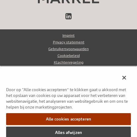
LinkedIn
Imprint
Privacy statement
Gebruikersvoorwaarden
Cookiebeleid
Klachtenregeling
Klokkenluidersregeling
Fraudebeleid
Door op “Alle cookies accepteren” te klikken gaat u akkoord met
© Markel Group Inc. Alle rechten voorbehouden 2026
het opslaan van cookies op uw apparaat voor het verbeteren van
websitenavigatie, het analyseren van websitegebruik en om ons te
helpen bij onze marketingprojecten.
Alle cookies accepteren
Alles afwijzen