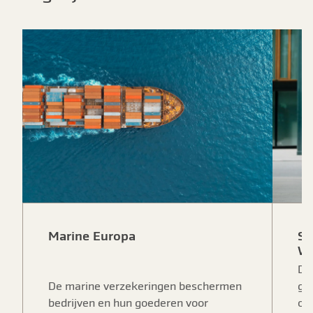
Marine Europa
Sc
We
De
De marine verzekeringen beschermen
ge
bedrijven en hun goederen voor
on