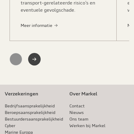
transport-gerelateerde risico’s en
ee
eventuele gevolgschade.
wo
Meer informatie
Me
Previous
Next
Verzekeringen
Over Markel
Bedrijfsaansprakelijkheid
Contact
Beroeps­aansprakelijkheid
Nieuws
Bestuurdersaansprakelijkheid
Ons team
Cyber
Werken bij Markel
Marine Europa