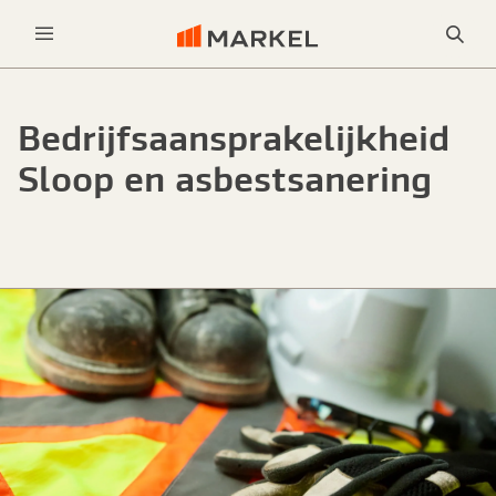
Sea
Menu
Bedrijfs­aansprakelijkheid
Sloop en asbestsanering