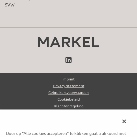
SVW
LinkedIn
Imprint
Privacy statement
Gebruikersvoorwaarden
Cookiebeleid
Klachtenregeling
Klokkenluidersregeling
Fraudebeleid
Door op “Alle cookies accepteren” te klikken gaat u akkoord met
© Markel Group Inc. Alle rechten voorbehouden 2026