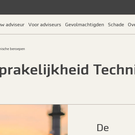
uw adviseur
Voor adviseurs
Gevolmachtigden
Schade
Ov
nische beroepen
prakelijkheid Techn
De