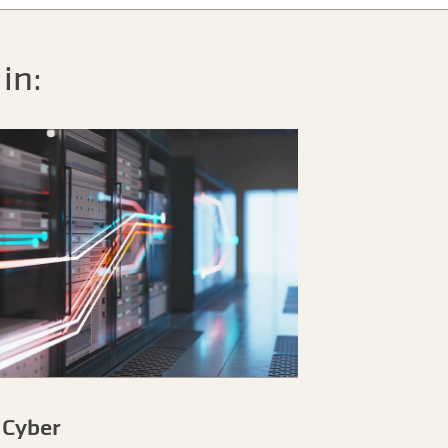
in:
Cyber
Bestuurd