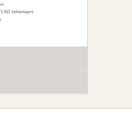
en
/ CAD tekenaars
s