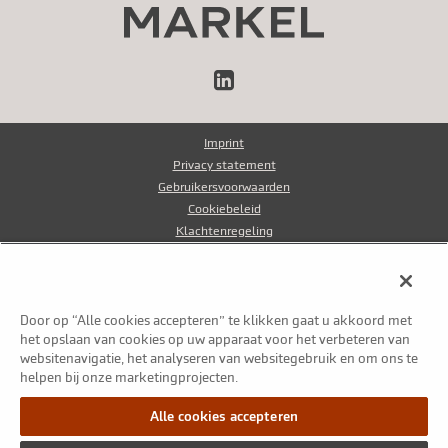
LinkedIn
Imprint
Privacy statement
Gebruikersvoorwaarden
Cookiebeleid
Klachtenregeling
Klokkenluidersregeling
Fraudebeleid
Door op “Alle cookies accepteren” te klikken gaat u akkoord met
© Markel Group Inc. Alle rechten voorbehouden 2026
het opslaan van cookies op uw apparaat voor het verbeteren van
websitenavigatie, het analyseren van websitegebruik en om ons te
helpen bij onze marketingprojecten.
Alle cookies accepteren