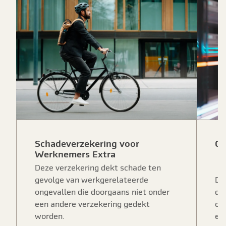
Schadeverzekering voor
Cy
Werknemers Extra
Deze verzekering dekt schade ten
gevolge van werkgerelateerde
De
ongevallen die doorgaans niet onder
de
een andere verzekering gedekt
cy
worden.
ee