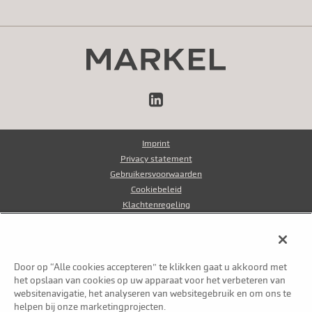
LinkedIn
Imprint
Privacy statement
Gebruikersvoorwaarden
Cookiebeleid
Klachtenregeling
Klokkenluidersregeling
Fraudebeleid
Door op “Alle cookies accepteren” te klikken gaat u akkoord met
© Markel Group Inc. Alle rechten voorbehouden 2026
het opslaan van cookies op uw apparaat voor het verbeteren van
websitenavigatie, het analyseren van websitegebruik en om ons te
helpen bij onze marketingprojecten.