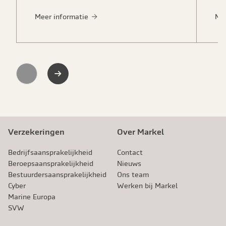
Meer informatie
Me
Previous
Next
Verzekeringen
Over Markel
Bedrijfsaansprakelijkheid
Contact
Beroeps­aansprakelijkheid
Nieuws
Bestuurdersaansprakelijkheid
Ons team
Cyber
Werken bij Markel
Marine Europa
SVW