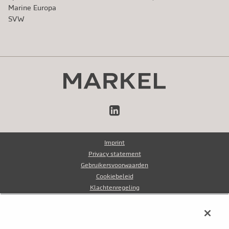
Marine Europa
SVW
LinkedIn
Imprint
Privacy statement
Gebruikersvoorwaarden
Cookiebeleid
Klachtenregeling
Klokkenluidersregeling
Fraudebeleid