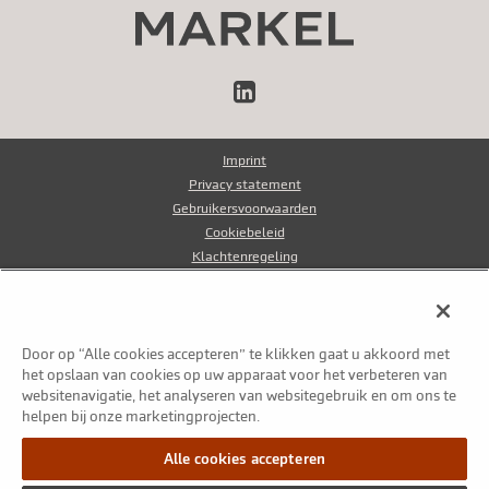
LinkedIn
Imprint
Privacy statement
Gebruikersvoorwaarden
Cookiebeleid
Klachtenregeling
Klokkenluidersregeling
Fraudebeleid
Door op “Alle cookies accepteren” te klikken gaat u akkoord met
© Markel Group Inc. Alle rechten voorbehouden 2026
het opslaan van cookies op uw apparaat voor het verbeteren van
websitenavigatie, het analyseren van websitegebruik en om ons te
helpen bij onze marketingprojecten.
Alle cookies accepteren