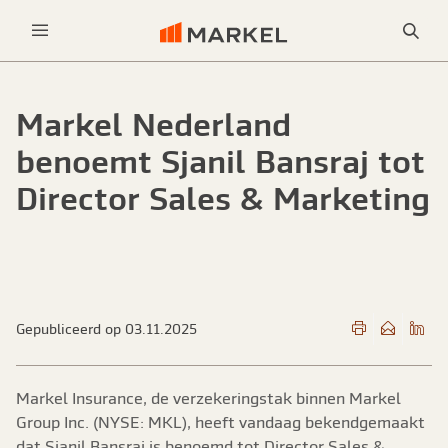
Sea
Menu
Markel Nederland
benoemt Sjanil Bansraj tot
Director Sales & Marketing
Gepubliceerd op 03.11.2025
Markel Insurance, de verzekeringstak binnen Markel
Group Inc. (NYSE: MKL), heeft vandaag bekendgemaakt
dat Sjanil Bansraj is benoemd tot Director Sales &