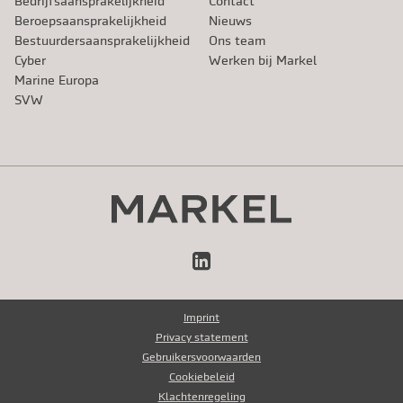
Bedrijfsaansprakelijkheid
Contact
Beroeps­aansprakelijkheid
Nieuws
Bestuurdersaansprakelijkheid
Ons team
Cyber
Werken bij Markel
Marine Europa
SVW
LinkedIn
Imprint
Privacy statement
Gebruikersvoorwaarden
Cookiebeleid
Klachtenregeling